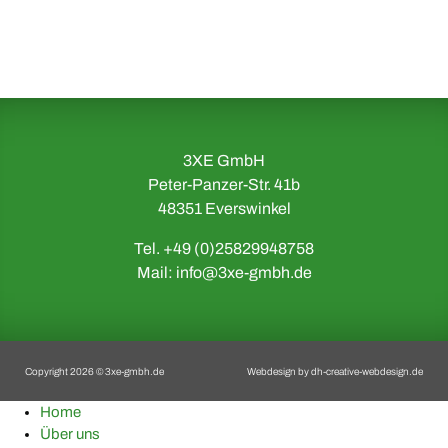
3XE GmbH
Peter-Panzer-Str. 41b
48351 Everswinkel
Tel. +49 (0)25829948758
Mail:
info@3xe-gmbh.de
Copyright 2026 © 3xe-gmbh.de
Webdesign by
dh-creative-webdesign.de
Home
Über uns