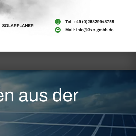
Tel.
+49 (0)25829948758
SOLARPLANER
Mail:
info@3xe-gmbh.de
en aus der