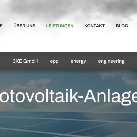
E
ÜBER UNS
LEISTUNGEN
KONTAKT
BLOG
3XE GmbH
epp
energy
engineering
hotovoltaik-Anlag