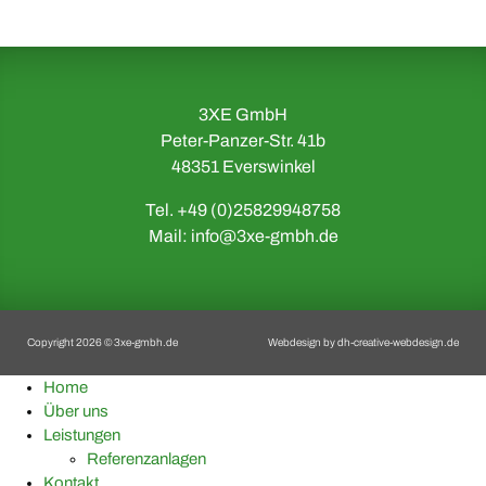
3XE GmbH
Peter-Panzer-Str. 41b
48351 Everswinkel
Tel. +49 (0)25829948758
Mail:
info@3xe-gmbh.de
Copyright 2026 © 3xe-gmbh.de
Webdesign by
dh-creative-webdesign.de
Home
Über uns
Leistungen
Referenzanlagen
Kontakt