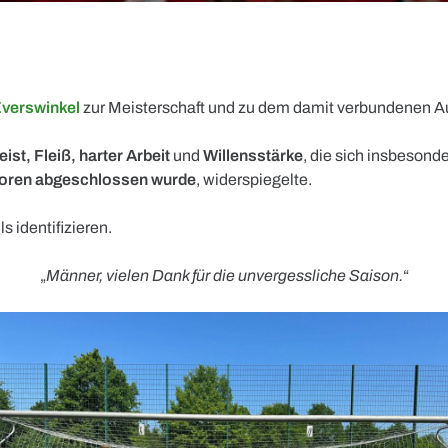
Everswinkel
zur Meisterschaft und zu dem damit verbundenen Au
st, Fleiß, harter Arbeit
und
Willensstärke
, die sich insbesonde
Toren abgeschlossen wurde
, widerspiegelte.
ls identifizieren.
„
Männer, vielen Dank für die unvergessliche Saison.
“