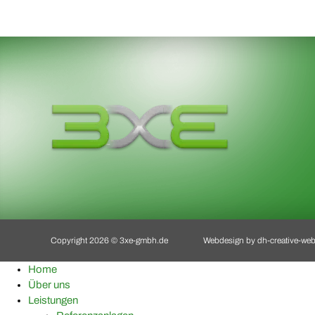
Copyright 2026 © 3xe-gmbh.de
Webdesign by
dh-creative-we
Home
Über uns
Leistungen