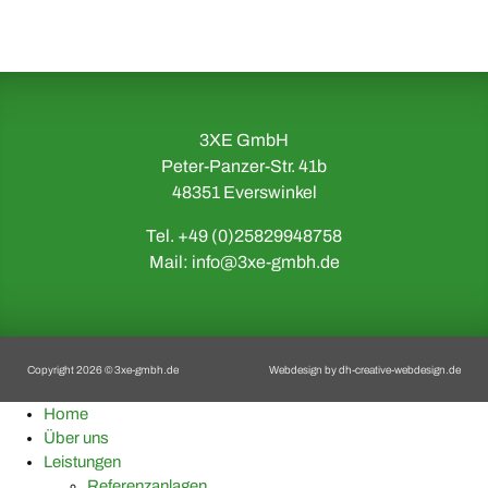
3XE GmbH
Peter-Panzer-Str. 41b
48351 Everswinkel
Tel. +49 (0)25829948758
Mail:
info@3xe-gmbh.de
Copyright 2026 © 3xe-gmbh.de
Webdesign by
dh-creative-webdesign.de
Home
Über uns
Leistungen
Referenzanlagen