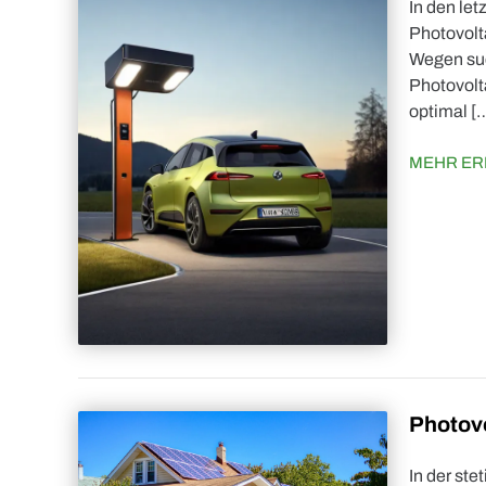
In den le
Photovolt
Wegen suc
Photovolt
optimal [
MEHR ER
Photov
In der st