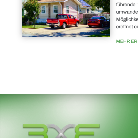
führende 
umwandeln
Möglichke
eröffnet e
MEHR ER