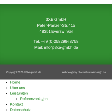
3XE GmbH
Peter-Panzer-Str. 41b
48351 Everswinkel
Tel. +49 (0)25829948758
Mail:
info@3xe-gmbh.de
Copyright 2026 © 3xe-gmbh.de
Webdesign by
dh-creative-webdesign.de
Home
Über uns
Leistungen
Referenzanlagen
Kontakt
Datenschutz