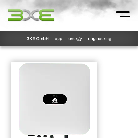
3XE GmbH
epp
energy
engineering