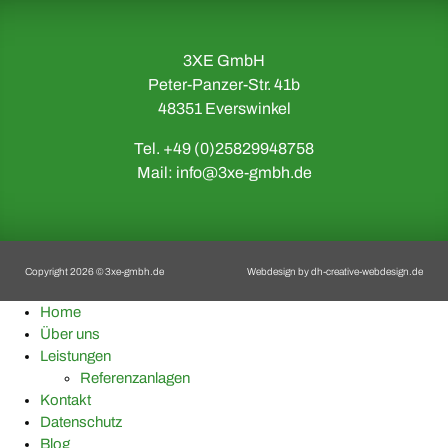
3XE GmbH
Peter-Panzer-Str. 41b
48351 Everswinkel
Tel. +49 (0)25829948758
Mail:
info@3xe-gmbh.de
Copyright 2026 © 3xe-gmbh.de
Webdesign by
dh-creative-webdesign.de
Home
Über uns
Leistungen
Referenzanlagen
Kontakt
Datenschutz
Blog